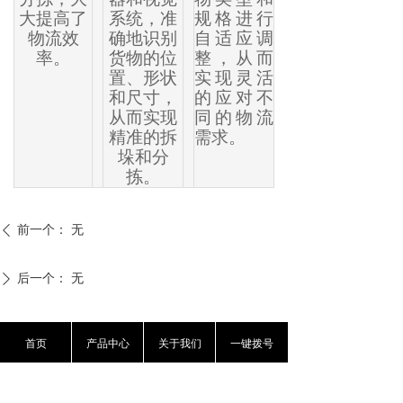
大提高了
系统，准
规格进行
物流效
确地识别
自适应调
率。
货物的位
整，从而
置、形状
实现灵活
和尺寸，
的应对不
从而实现
同的物流
精准的拆
需求。
垛和分
拣。
前一个：
无
ꄴ
后一个：
无
ꄲ
首页
产品中心
关于我们
一键拨号
资讯产品信息及报价